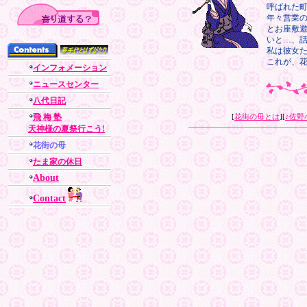
呼ばれた
年々営業
とお座敷
いと…、
私は彼女
これが、
インフォメーション
ニュースセンター
八代日記
飛 梅 塾
[
花街の母とは
][
♪佐野
天神様の夏祭行こう!
花街の母
たま家の休日
About
Contact