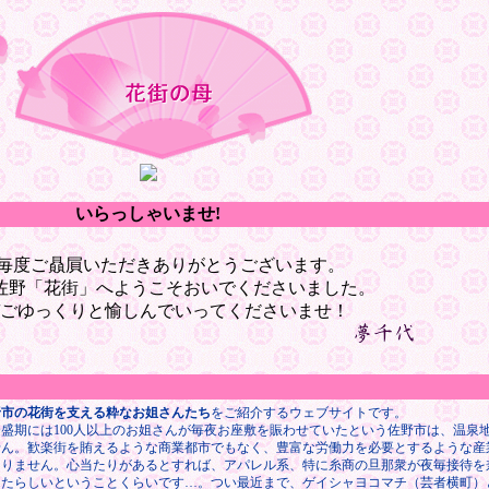
いらっしゃいませ!
毎度ご贔屓いただきありがとうございます。
佐野「花街」へようこそおいでくださいました。
ごゆっくりと愉しんでいってくださいませ！
野市の花街を支える粋なお姐さんたち
をご紹介するウェブサイトです。
盛期には100人以上のお姐さんが毎夜お座敷を賑わせていたという佐野市は、温泉
せん。歓楽街を賄えるような商業都市でもなく、豊富な労働力を必要とするような産
ありません。心当たりがあるとすれば、アパレル系、特に糸商の旦那衆が夜毎接待を
したらしいということくらいです…。つい最近まで、ゲイシャヨコマチ（芸者横町）