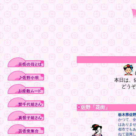
本日は、
どうぞ
佐野「花街」
栃木県佐
かつて、全
はありま
都市でも
ねて遊興