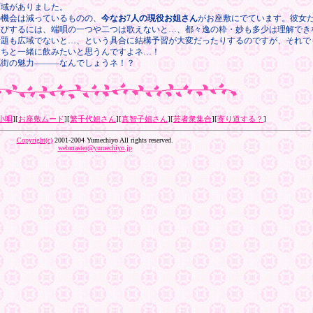
町域がありました。
の機会は減っているものの、
今なお7人の現役お姐さん
がお座敷にでています。彼女
遊びするには、端唄の一つや二つは歌えないと…、都々逸の粋・妙も多少は理解でき
話題も広域でないと…、という具合に結構予習が大変だったりするのですが、それで
たちと一緒に飲みたいと思うんですよネ…！
花街の魅力―――なんでしょうネ！？
小唄
][
お座敷ムード
][
繁千代姐さん
][
真智子姐さん
][
芸者衆集合
][
寄り道する？
]
Copyright(c)
2001-2004 Yumechiyo All rights reserved.
webmaster@yumechiyo.jp