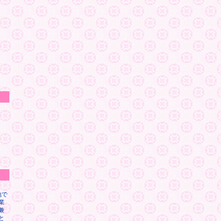
地で
業
兼
と