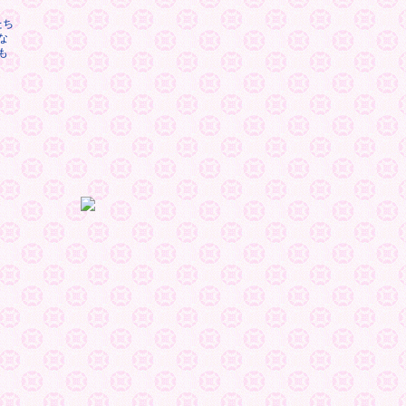
たち
な
も